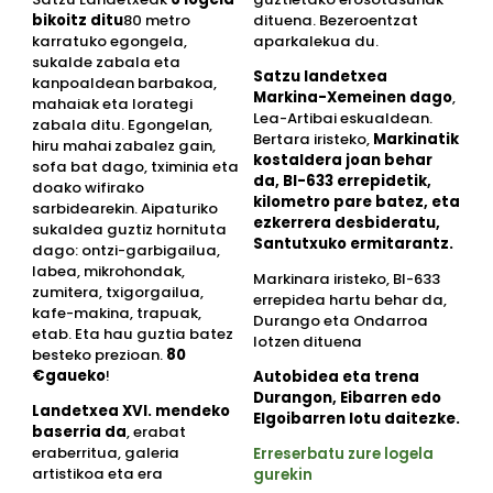
bikoitz ditu
80 metro
dituena. Bezeroentzat
karratuko egongela,
aparkalekua du.
sukalde zabala eta
Satzu landetxea
kanpoaldean barbakoa,
Markina-Xemeinen dago
,
mahaiak eta lorategi
Lea-Artibai eskualdean.
zabala ditu. Egongelan,
Bertara iristeko,
Markinatik
hiru mahai zabalez gain,
kostaldera joan behar
sofa bat dago, tximinia eta
da, BI-633 errepidetik,
doako wifirako
kilometro pare batez, eta
sarbidearekin. Aipaturiko
ezkerrera desbideratu,
sukaldea guztiz hornituta
Santutxuko ermitarantz.
dago: ontzi-garbigailua,
labea, mikrohondak,
Markinara iristeko, BI-633
zumitera, txigorgailua,
errepidea hartu behar da,
kafe-makina, trapuak,
Durango eta Ondarroa
etab. Eta hau guztia batez
lotzen dituena
besteko prezioan.
80
€gaueko
!
Autobidea eta trena
Durangon, Eibarren edo
Landetxea XVI. mendeko
Elgoibarren lotu daitezke.
baserria da
, erabat
eraberritua, galeria
Erreserbatu zure logela
artistikoa eta era
gurekin