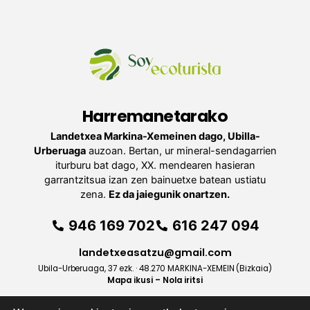
Harremanetarako
Landetxea Markina-Xemeinen dago, Ubilla-
Urberuaga
auzoan. Bertan, ur mineral-sendagarrien
iturburu bat dago, XX. mendearen hasieran
garrantzitsua izan zen bainuetxe batean ustiatu
zena.
Ez da jaiegunik onartzen.
946 169 702
616 247 094
landetxeasatzu@gmail.com
Ubila-Urberuaga, 37 ezk. · 48.270 MARKINA-XEMEIN (Bizkaia)
Mapa ikusi – Nola iritsi