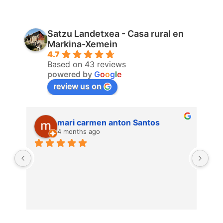
Satzu Landetxea - Casa rural en
Markina-Xemein
4.7
Based on 43 reviews
powered by
G
o
o
g
l
e
review us on
mari carmen anton Santos
4 months ago